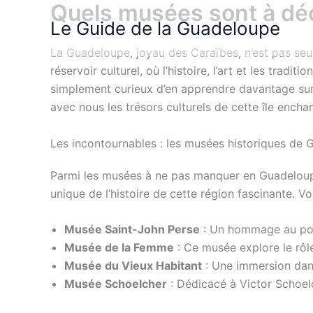
Quels musées sont à dé
Aller
Le Guide de la Guadeloupe
au
contenu
La Guadeloupe, joyau des Caraïbes, n’est pas seu
réservoir culturel, où l’histoire, l’art et les tra
simplement curieux d’en apprendre davantage sur
avec nous les trésors culturels de cette île encha
Les incontournables : les musées historiques de
Parmi les musées à ne pas manquer en Guadeloupe,
unique de l’histoire de cette région fascinante. V
Musée Saint-John Perse
: Un hommage au poè
Musée de la Femme
: Ce musée explore le rôle
Musée du Vieux Habitant
: Une immersion dans
Musée Schoelcher
: Dédicacé à Victor Schoelch