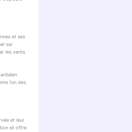
ennes et ses
el sur
ar les vents
caribéen
mme l’un des
rvée et leur
tion et offre