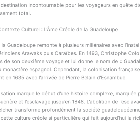
estination incontournable pour les voyageurs en quête d’a
sement total.
 Contexte Culturel : L’Âme Créole de la Guadeloupe
e la Guadeloupe remonte à plusieurs millénaires avec l’instal
rindiens Arawaks puis Caraïbes. En 1493, Christophe Col
lors de son deuxième voyage et lui donne le nom de « Guada
u monastère espagnol. Cependant, la colonisation français
nt en 1635 avec l’arrivée de Pierre Belain d’Esnambuc.
isation marque le début d’une histoire complexe, marquée 
ucrière et l’esclavage jusqu’en 1848. L’abolition de l’esclav
lcher transforme profondément la société guadeloupéenne
cette culture créole si particulière qui fait aujourd’hui la ri