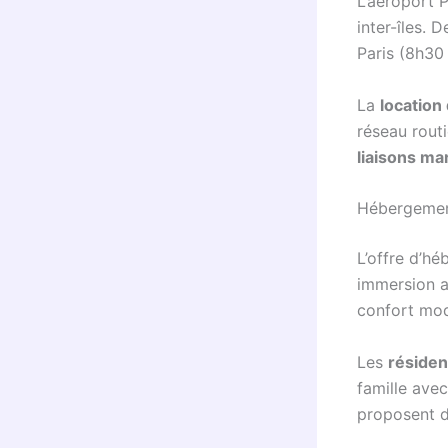
L’aéroport P
inter-îles.
Paris (8h30 
La
location
réseau routi
liaisons ma
Hébergement
L’offre d’h
immersion a
confort mode
Les
résiden
famille ave
proposent d