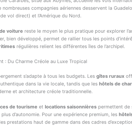
ôle Caraïbes, situé aux Abymes, accueille les vols internat
 De nombreuses compagnies aériennes desservent la Guadel
de vol direct) et l’Amérique du Nord.
 de voiture
reste le moyen le plus pratique pour explorer l’a
er, bien développé, permet de rallier tous les points d’intérê
ritimes
régulières relient les différentes îles de l’archipel.
 : Du Charme Créole au Luxe Tropical
ébergement s’adapte à tous les budgets. Les
gîtes ruraux
off
uthentique dans la vie locale, tandis que les
hôtels de cha
rne et architecture créole traditionnelle.
ces de tourisme
et
locations saisonnières
permettent de 
c plus d’autonomie. Pour une expérience premium, les
hôtel
es prestations haut de gamme dans des cadres d’exceptio