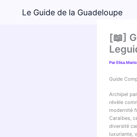
Aller
Le Guide de la Guadeloupe
au
contenu
[📖] 
Legui
Par
Elisa.Mari
Guide Compl
Archipel pa
révèle comm
modernité f
Caraïbes, c
diversité ca
luxuriante,