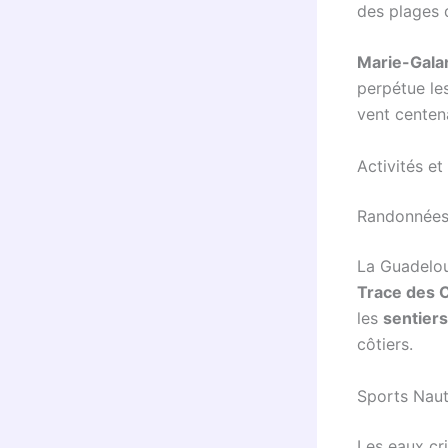
des plages 
Marie-Gala
perpétue les
vent centen
Activités e
Randonnées
La Guadelou
Trace des 
les
sentiers 
côtiers.
Sports Naut
Les eaux cri