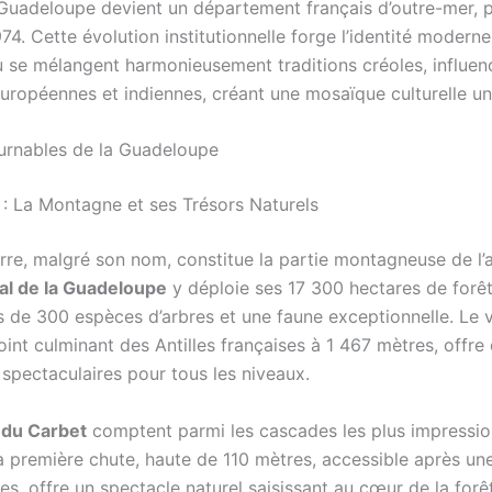
 Guadeloupe devient un département français d’outre-mer, 
74. Cette évolution institutionnelle forge l’identité modern
où se mélangent harmonieusement traditions créoles, influen
européennes et indiennes, créant une mosaïque culturelle un
urnables de la Guadeloupe
 : La Montagne et ses Trésors Naturels
rre, malgré son nom, constitue la partie montagneuse de l’a
al de la Guadeloupe
y déploie ses 17 300 hectares de forêt
us de 300 espèces d’arbres et une faune exceptionnelle. Le 
oint culminant des Antilles françaises à 1 467 mètres, offre
spectaculaires pour tous les niveaux.
 du Carbet
comptent parmi les cascades les plus impressi
a première chute, haute de 110 mètres, accessible après u
s, offre un spectacle naturel saisissant au cœur de la forê