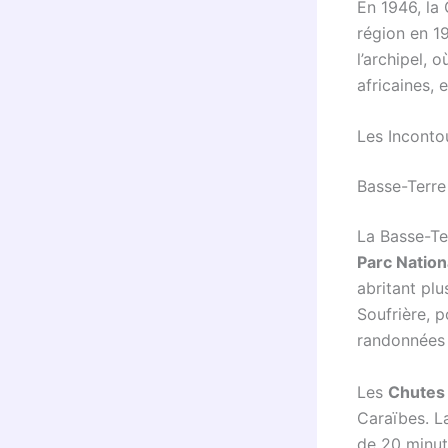
En 1946, la
région en 19
l’archipel, 
africaines, 
Les Inconto
Basse-Terre
La Basse-Te
Parc Nation
abritant pl
Soufrière, p
randonnées 
Les
Chutes
Caraïbes. L
de 20 minute