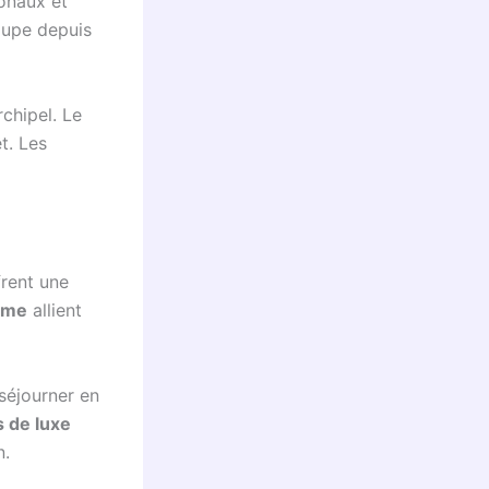
ionaux et
oupe depuis
rchipel. Le
t. Les
rent une
rme
allient
séjourner en
s de luxe
n.