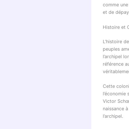
comme une d
et de dépay
Histoire et
L’histoire d
peuples amé
l’archipel 
référence a
véritableme
Cette colon
l’économie s
Victor Schœ
naissance à 
l’archipel.