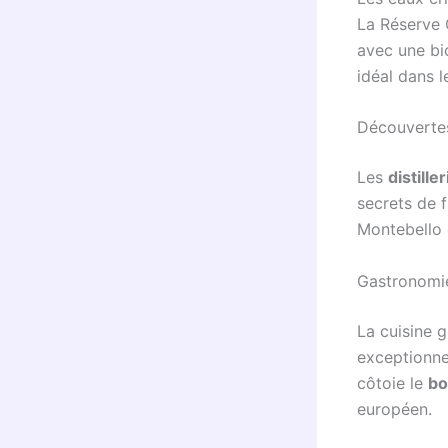
La Réserve 
avec une bi
idéal dans l
Découvertes
Les
distill
secrets de f
Montebello 
Gastronomie
La cuisine 
exceptionne
côtoie le
bo
européen.