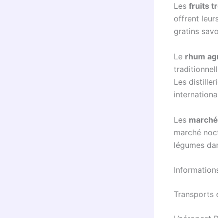
Les
fruits t
offrent leu
gratins sav
Le
rhum agr
traditionne
Les distille
internation
Les
marché
marché noct
légumes dan
Information
Transports e