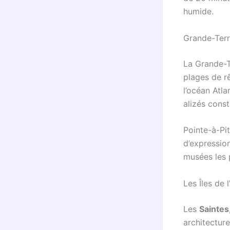
humide.
Grande-Terr
La Grande-T
plages de r
l’océan Atla
alizés cons
Pointe-à-Pi
d’expressio
musées les 
Les Îles de l
Les
Saintes
architecture