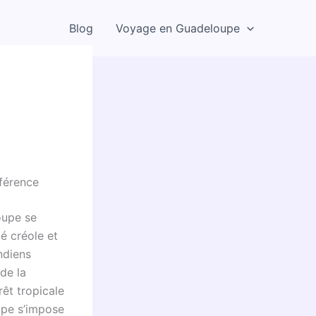
Blog
Voyage en Guadeloupe
férence
oupe se
é créole et
ndiens
de la
rêt tropicale
upe s’impose