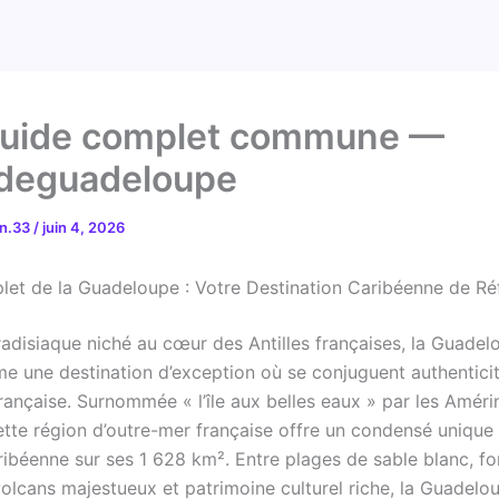
Guide complet commune —
deguadeloupe
on.33
/
juin 4, 2026
et de la Guadeloupe : Votre Destination Caribéenne de Ré
radisiaque niché au cœur des Antilles françaises, la Guadel
e une destination d’exception où se conjuguent authenticit
rançaise. Surnommée « l’île aux belles eaux » par les Améri
ette région d’outre-mer française offre un condensé unique 
ribéenne sur ses 1 628 km². Entre plages de sable blanc, fo
 volcans majestueux et patrimoine culturel riche, la Guadelo