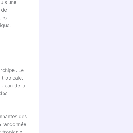
puis une
e de
ces
ique.
rchipel. Le
 tropicale,
volcan de la
 des
onnantes des
ne randonnée
t tropicale