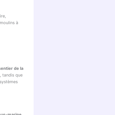
ire,
 moulins à
sentier de la
 tandis que
osystèmes
ous-marine
.