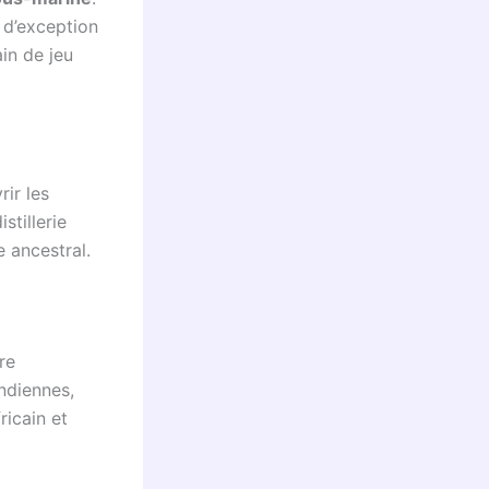
 d’exception
in de jeu
ir les
stillerie
 ancestral.
re
ndiennes,
ricain et