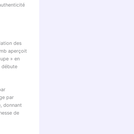
uthenticité
lation des
omb aperçoit
lupe » en
e débute
par
age par
, donnant
chesse de