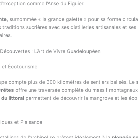
d’exception comme l’Anse du Figuier.
nte
, surnommée « la grande galette » pour sa forme circula
 traditions sucrières avec ses distilleries artisanales et ses
aires.
t Découvertes : L’Art de Vivre Guadeloupéen
 et Écotourisme
pe compte plus de 300 kilomètres de sentiers balisés. Le
Crêtes
offre une traversée complète du massif montagneux,
du littoral
permettent de découvrir la mangrove et les éc
iques et Plaisance
stallines de l’archipel se prêtent idéalement à la
plongée s