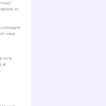
orossol
 décline en
 accompagne
ch vieux.
e ou le
s et